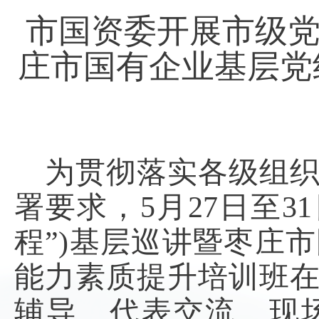
市国资委开展市级
庄市国有企业基层党
为贯彻落实各级组
署要求，
5
月
2
7
日至
31
程”)基层巡讲暨枣庄
能力素质提升培训班
辅导、
代表
交流
、
现