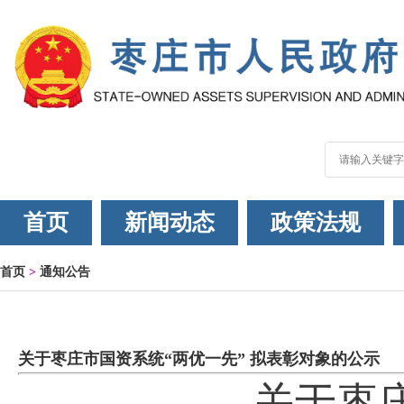
首页
新闻动态
政策法规
首页
>
通知公告
关于枣庄市国资系统“两优一先” 拟表彰对象的公示
关于枣