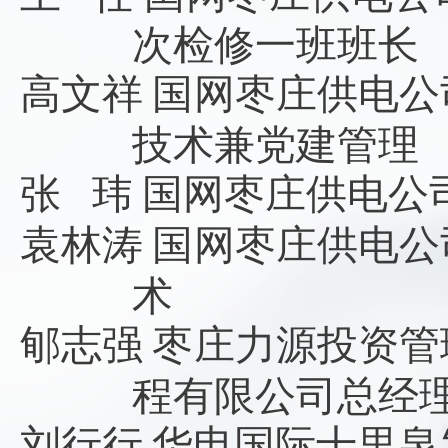
次检修一班班长
高文祥
国网枣庄供电公
技术兼党建管理
张
玮
国网枣庄供电公
袁林涛
国网枣庄供电公
术
郇志强
枣庄力源投资管
程有限公司总经
刘行行
华电国际十里泉