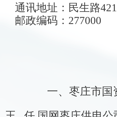
通讯地址：
民生路
421
邮政编码：
277
0
00
一、枣庄市国
王
任
国网枣庄供电公