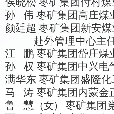
侯晓松
枣矿集团付村煤
孙
伟
枣矿集团高庄煤
颜廷超
枣矿集团新安煤
赴外管理中心主
江
鹏
枣矿集团岱庄煤
孙
权
枣矿集团中兴电
满华东
枣矿集团盛隆化
马
涛
枣矿集团内蒙金
鲁
慧
（女）
枣矿集团