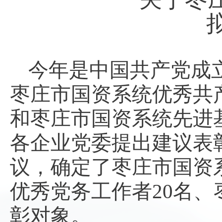
今年是中国共产党成
枣庄市
国资系统
优秀共
和枣庄市
国资系统
先进
各
企业党委
提出建议表
议，确定了枣庄市
国资
优秀党务工作者
20
名、
彰对象。